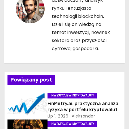
doświadczony analityk
rynku i entuzjasta
j
technologii blockchain.
a
Dzieli się on wiedzą na
temat inwestycji, nowinek
w
sektora oraz przyszłości
p
cyfrowej gospodarki.
i
s
Powiązany post
u
INWESTYCJE W KRYPTOWALUTY
FinMetry.ai: praktyczna analiza
ryzyka w portfelu kryptowalut
Lip 1, 2026
Aleksander
INWESTYCJE W KRYPTOWALUTY