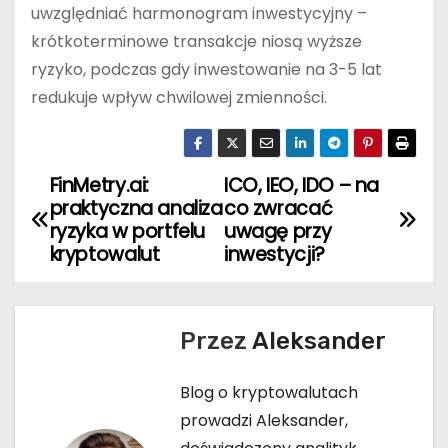
uwzględniać harmonogram inwestycyjny –
krótkoterminowe transakcje niosą wyższe
ryzyko, podczas gdy inwestowanie na 3-5 lat
redukuje wpływ chwilowej zmienności.
FinMetry.ai:
ICO, IEO, IDO – na
N
praktyczna analiza
co zwracać
a
ryzyka w portfelu
uwagę przy
kryptowalut
inwestycji?
w
i
Przez
Aleksander
g
Blog o kryptowalutach
a
prowadzi Aleksander,
c