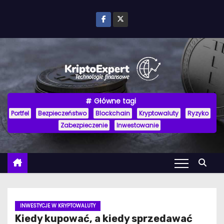
P
r
z
e
j
d
ź
Główne tagi
d
Portfel
Bezpieczeństwo
Blockchain
Kryptowaluty
Ryzyko
o
Zabezpieczenie
Inwestowanie
t
r
e
ś
c
i
INWESTYCJE W KRYPTOWALUTY
Kiedy kupować, a kiedy sprzedawać