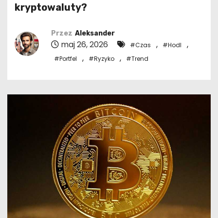
kryptowaluty?
Przez
Aleksander
maj 26, 2026
,
,
#Czas
#Hodl
,
,
#Portfel
#Ryzyko
#Trend