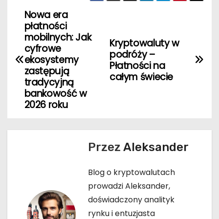
Nowa era
N
płatności
a
mobilnych: Jak
Kryptowaluty w
cyfrowe
podróży –
w
ekosystemy
Płatności na
zastępują
całym świecie
i
tradycyjną
bankowość w
g
2026 roku
a
c
Przez
Aleksander
j
Blog o kryptowalutach
a
prowadzi Aleksander,
doświadczony analityk
w
rynku i entuzjasta