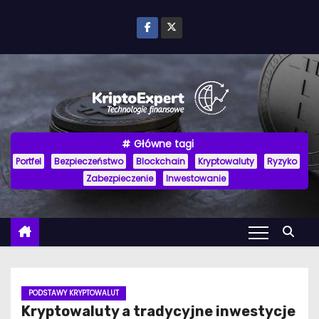
P
r
z
e
j
d
ź
Główne tagi
d
Portfel
Bezpieczeństwo
Blockchain
Kryptowaluty
Ryzyko
o
Zabezpieczenie
Inwestowanie
t
r
e
ś
c
i
PODSTAWY KRYPTOWALUT
Kryptowaluty a tradycyjne inwestycje