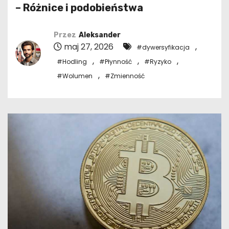
– Różnice i podobieństwa
Przez
Aleksander
maj 27, 2026
,
#dywersyfikacja
,
,
,
#Hodling
#Płynność
#Ryzyko
,
#Wolumen
#Zmienność