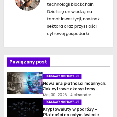
p
technologii blockchain.
Dzieli się on wiedzą na
i
temat inwestycji, nowinek
s
sektora oraz przyszłości
cyfrowej gospodarki.
u
Powiązany post
PODSTAWY KRYPTOWALUT
Nowa era płatności mobilnych:
Jak cyfrowe ekosystemy
zastępują tradycyjną
Maj 30, 2026
Aleksander
bankowość w 2026 roku
PODSTAWY KRYPTOWALUT
Kryptowaluty w podróży –
Płatności na całym świecie