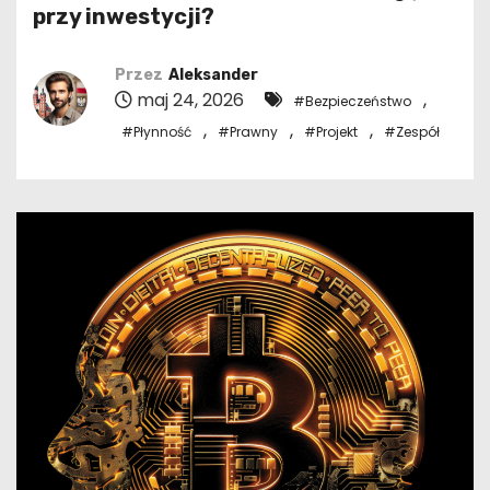
przy inwestycji?
Przez
Aleksander
maj 24, 2026
,
#Bezpieczeństwo
,
,
,
#Płynność
#Prawny
#Projekt
#Zespół