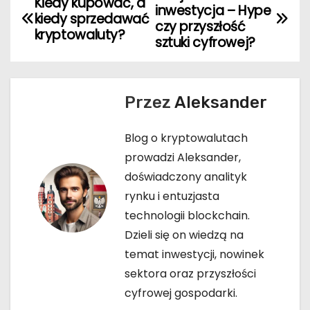
N
Kiedy kupować, a
inwestycja – Hype
kiedy sprzedawać
a
czy przyszłość
kryptowaluty?
sztuki cyfrowej?
w
i
Przez
Aleksander
g
Blog o kryptowalutach
a
prowadzi Aleksander,
c
doświadczony analityk
rynku i entuzjasta
j
technologii blockchain.
a
Dzieli się on wiedzą na
temat inwestycji, nowinek
w
sektora oraz przyszłości
p
cyfrowej gospodarki.