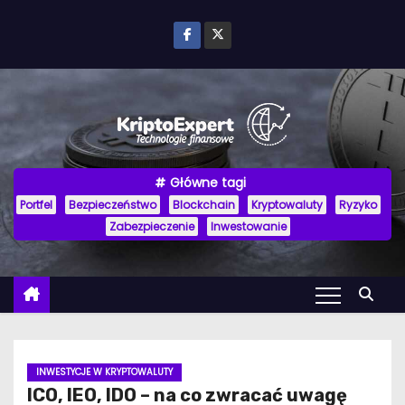
P
r
z
e
j
d
ź
Główne tagi
d
Portfel
Bezpieczeństwo
Blockchain
Kryptowaluty
Ryzyko
o
Zabezpieczenie
Inwestowanie
t
r
e
ś
c
i
INWESTYCJE W KRYPTOWALUTY
ICO, IEO, IDO – na co zwracać uwagę