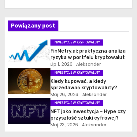
i
s
Powiązany post
u
INWESTYCJE W KRYPTOWALUTY
FinMetry.ai: praktyczna analiza
ryzyka w portfelu kryptowalut
Lip 1, 2026
Aleksander
INWESTYCJE W KRYPTOWALUTY
Kiedy kupować, a kiedy
sprzedawać kryptowaluty?
Maj 26, 2026
Aleksander
INWESTYCJE W KRYPTOWALUTY
NFT jako inwestycja – Hype czy
przyszłość sztuki cyfrowej?
Maj 23, 2026
Aleksander