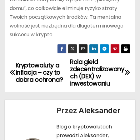
domu”, co całkowicie eliminuje ryzyko straty
Twoich początkowych środków. Ta mentalna
wolność jest niezbędna dla długoterminowego
sukcesu w krypto.
Rola giełd
N
Kryptowaluty a
zdecentralizowany
inflacja – czy to
a
ch (DEX) w
dobra ochrona?
inwestowaniu
w
i
Przez
Aleksander
g
Blog o kryptowalutach
a
prowadzi Aleksander,