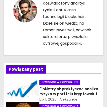
c
doświadczony analityk
rynku i entuzjasta
j
technologii blockchain.
a
Dzieli się on wiedzą na
temat inwestycji, nowinek
w
sektora oraz przyszłości
p
cyfrowej gospodarki.
i
s
Powiązany post
u
INWESTYCJE W KRYPTOWALUTY
FinMetry.ai: praktyczna analiza
ryzyka w portfelu kryptowalut
Lip 1, 2026
Aleksander
INWESTYCJE W KRYPTOWALUTY