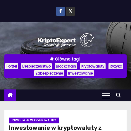
P
r
z
e
j
d
ź
Główne tagi
d
Portfel
Bezpieczeństwo
Blockchain
Kryptowaluty
Ryzyko
o
Zabezpieczenie
Inwestowanie
t
r
e
ś
c
i
INWESTYCJE W KRYPTOWALUTY
Inwestowanie w kryptowaluty z