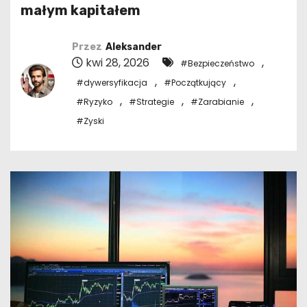
małym kapitałem
Przez
Aleksander
kwi 28, 2026
,
#Bezpieczeństwo
,
,
#dywersyfikacja
#Początkujący
,
,
,
#Ryzyko
#Strategie
#Zarabianie
#Zyski