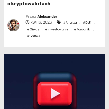
o kryptowalutach
Przez
Aleksander
kwi 16, 2026
,
,
#Analiza
#DeFi
,
,
,
#Giełdy
#Inwestowanie
#Poradniki
#Portfele