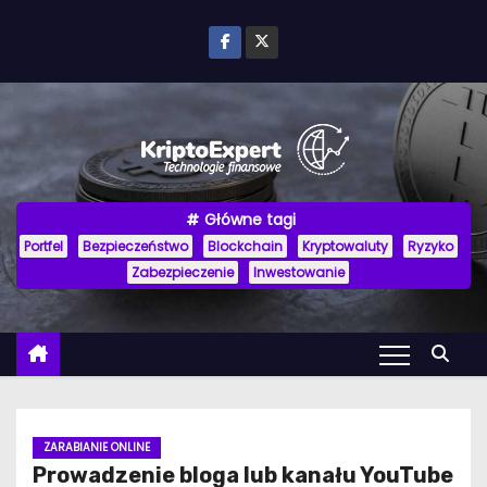
P
r
z
e
j
d
ź
Główne tagi
d
Portfel
Bezpieczeństwo
Blockchain
Kryptowaluty
Ryzyko
o
Zabezpieczenie
Inwestowanie
t
r
e
ś
c
i
ZARABIANIE ONLINE
Prowadzenie bloga lub kanału YouTube