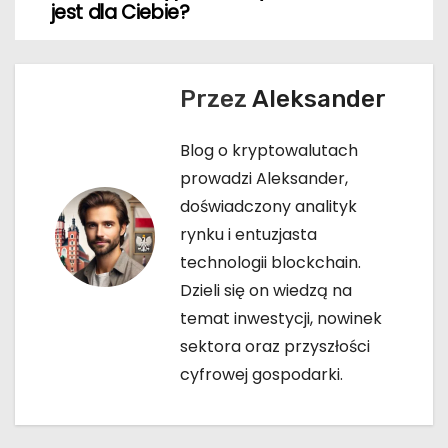
w
jest dla Ciebie?
i
g
Przez
Aleksander
a
Blog o kryptowalutach
c
prowadzi Aleksander,
doświadczony analityk
j
rynku i entuzjasta
a
technologii blockchain.
Dzieli się on wiedzą na
w
temat inwestycji, nowinek
p
sektora oraz przyszłości
cyfrowej gospodarki.
i
s