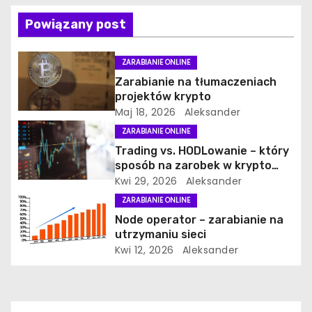
u
Powiązany post
ZARABIANIE ONLINE
Zarabianie na tłumaczeniach
projektów krypto
Maj 18, 2026
Aleksander
ZARABIANIE ONLINE
Trading vs. HODLowanie – który
sposób na zarobek w krypto
jest dla Ciebie?
Kwi 29, 2026
Aleksander
ZARABIANIE ONLINE
Node operator – zarabianie na
utrzymaniu sieci
Kwi 12, 2026
Aleksander