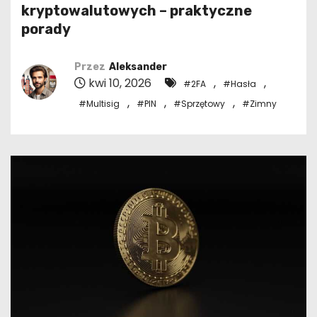
kryptowalutowych – praktyczne
porady
Przez
Aleksander
kwi 10, 2026
,
,
#2FA
#Hasła
,
,
,
#Multisig
#PIN
#Sprzętowy
#Zimny