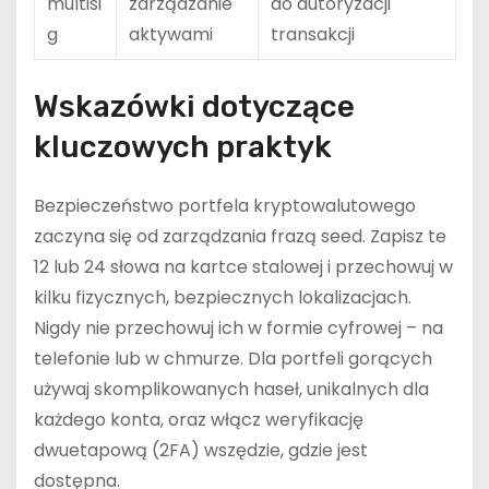
multisi
zarządzanie
do autoryzacji
g
aktywami
transakcji
Wskazówki dotyczące
kluczowych praktyk
Bezpieczeństwo portfela kryptowalutowego
zaczyna się od zarządzania frazą seed. Zapisz te
12 lub 24 słowa na kartce stalowej i przechowuj w
kilku fizycznych, bezpiecznych lokalizacjach.
Nigdy nie przechowuj ich w formie cyfrowej – na
telefonie lub w chmurze. Dla portfeli gorących
używaj skomplikowanych haseł, unikalnych dla
każdego konta, oraz włącz weryfikację
dwuetapową (2FA) wszędzie, gdzie jest
dostępna.