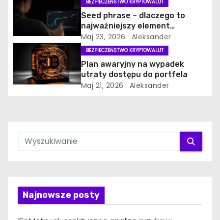
BEZPIECZEŃSTWO KRYPTOWALUT
Seed phrase – dlaczego to
najważniejszy element
zabezpieczenia portfela
Maj 23, 2026
Aleksander
kryptowalut?
BEZPIECZEŃSTWO KRYPTOWALUT
Plan awaryjny na wypadek
utraty dostępu do portfela
Maj 21, 2026
Aleksander
Najnowsze posty