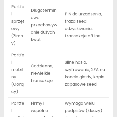
Portfe
Długotermin
l
PIN do urządzenia,
owe
sprzęt
fraza seed
przechowyw
owy
odzyskiwania,
anie dużych
(Zimn
transakcje offline
kwot
y)
Portfe
l
Silne hasła,
Codzienne,
mobil
szyfrowanie, 2FA na
niewielkie
ny
koncie giełdy, kopie
transakcje
(Gorą
zapasowe seed
cy)
Portfe
Firmy i
Wymaga wielu
l
wspólne
podpisów (kluczy)