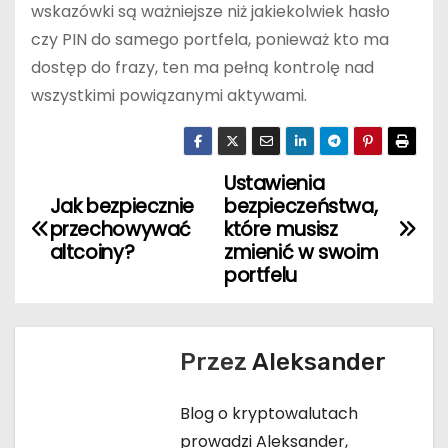
wskazówki są ważniejsze niż jakiekolwiek hasło
czy PIN do samego portfela, ponieważ kto ma
dostęp do frazy, ten ma pełną kontrolę nad
wszystkimi powiązanymi aktywami.
Ustawienia
N
Jak bezpiecznie
bezpieczeństwa,
a
przechowywać
które musisz
altcoiny?
zmienić w swoim
w
portfelu
i
g
Przez
Aleksander
a
Blog o kryptowalutach
c
prowadzi Aleksander,