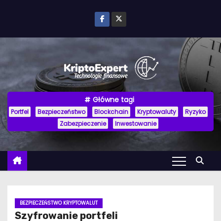
P
r
z
e
j
d
ź
Główne tagi
d
Portfel
Bezpieczeństwo
Blockchain
Kryptowaluty
Ryzyko
o
Zabezpieczenie
Inwestowanie
t
r
e
ś
c
i
BEZPIECZEŃSTWO KRYPTOWALUT
Szyfrowanie portfeli