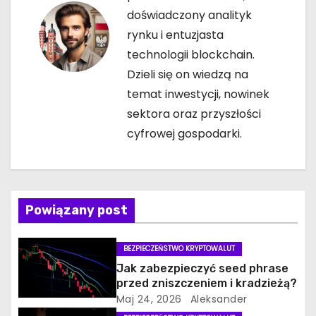
doświadczony analityk
j
rynku i entuzjasta
a
technologii blockchain.
Dzieli się on wiedzą na
w
temat inwestycji, nowinek
p
sektora oraz przyszłości
cyfrowej gospodarki.
i
s
u
Powiązany post
BEZPIECZEŃSTWO KRYPTOWALUT
Jak zabezpieczyć seed phrase
przed zniszczeniem i kradzieżą?
Maj 24, 2026
Aleksander