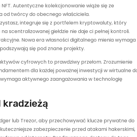
u NFT. Autentyczne kolekcjonowanie wiąże się ze
 od twórcy do obecnego właściciela.
rzystasz, integruje się z portfelem kryptowaluty, który
a scentralizowanej giełdzie nie daje ci pełnej kontroli.
atrakcyjne. Nowa era własności digitalnego mienia wymaga
 podszywają się pod znane projekty.
 aktywów cyfrowych to prawdziwy przełom. Zrozumienie
undamentem dla każdej poważnej inwestycji w wirtualne d
ci wymaga aktywnego zaangażowania w technologię
 kradzieżą
 Ledger lub Trezor, aby przechowywać klucze prywatne do
jskuteczniejsze zabezpieczenie przed atakami hakerskimi,