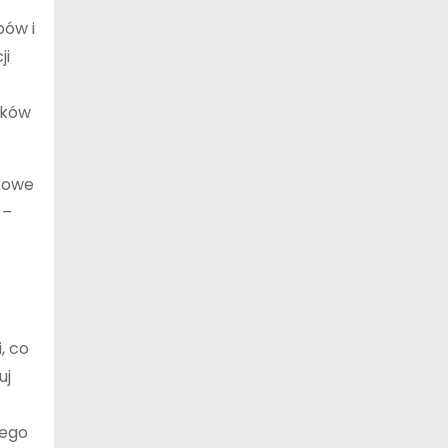
pów i
ji
aków
ikowe
 –
, co
uj
nego