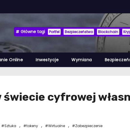
Główne tagi
Portfel
Bezpieczeństwo
Blockchain
Kry
anie Online
Inwestycje
Wymiana
Bezpieczeń
w świecie cyfrowej włas
,
,
,
#Sztuka
#tokeny
#Wirtualne
#Zabezpieczenie