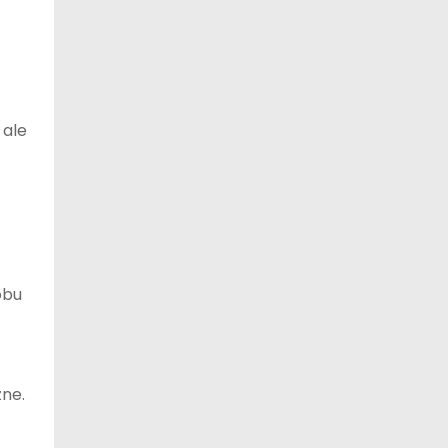
 ale
obu
zne.