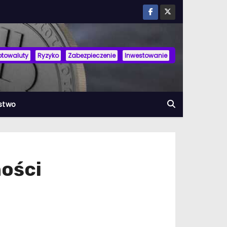
ptowaluty
Ryzyko
Zabezpieczenie
Inwestowanie
stwo
ności