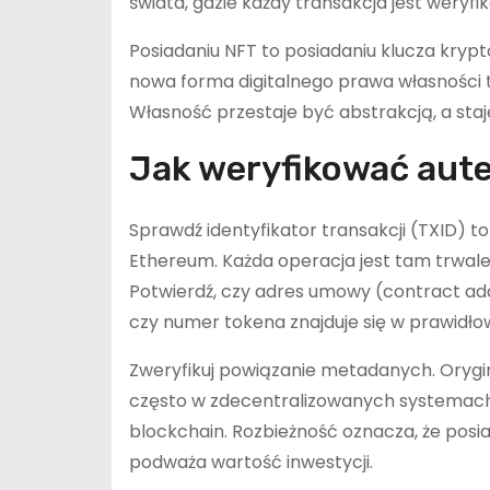
świata, gdzie każdy transakcja jest weryfi
Posiadaniu NFT to posiadaniu klucza krypt
nowa forma digitalnego prawa własności t
Własność przestaje być abstrakcją, a sta
Jak weryfikować aut
Sprawdź identyfikator transakcji (TXID) t
Ethereum. Każda operacja jest tam trwale
Potwierdź, czy adres umowy (contract addr
czy numer tokena znajduje się w prawidłow
Zweryfikuj powiązanie metadanych. Orygi
często w zdecentralizowanych systemach p
blockchain. Rozbieżność oznacza, że posiad
podważa wartość inwestycji.