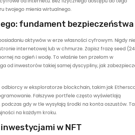
 cyfrowe od internetu. Bez fizycznego dostępu do tego
ru twojego mienia wirtualnego.
nego: fundament bezpieczeństwa
posiadaniu aktywów w erze własności cyfrowym. Nigdy ni
 stronie internetowej lub w chmurze. Zapisz frazę seed (24
pornej na ogień i wodę. To właśnie ten przełom w
a od inwestorów takiej samej dyscypliny, jak zabezpiecz
s odbiorcy w eksploratorze blockchain, takim jak Ethersc
ogramowanie. Fałszywe portfele często wyświetlają
 podczas gdy w tle wysyłają środki na konta oszustów. Ta
jności na każdym kroku.
 inwestycjami w NFT