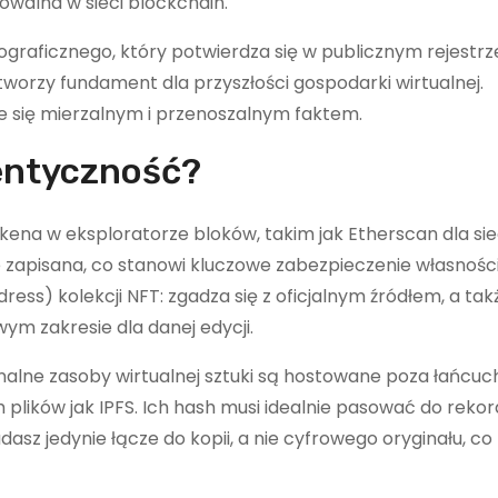
kowalna w sieci blockchain.
ograficznego, który potwierdza się w publicznym rejestrz
worzy fundament dla przyszłości gospodarki wirtualnej.
je się mierzalnym i przenoszalnym faktem.
entyczność?
okena w eksploratorze bloków, takim jak Etherscan dla sie
 zapisana, co stanowi kluczowe zabezpieczenie własności
ess) kolekcji NFT: zgadza się z oficjalnym źródłem, a tak
ym zakresie dla danej edycji.
nalne zasoby wirtualnej sztuki są hostowane poza łańcu
lików jak IPFS. Ich hash musi idealnie pasować do reko
asz jedynie łącze do kopii, a nie cyfrowego oryginału, co