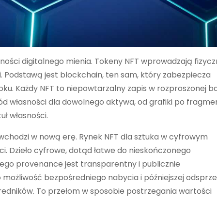
ności digitalnego mienia. Tokeny NFT wprowadzają fizyc
ni. Podstawą jest blockchain, ten sam, który zabezpiecza
oku. Każdy NFT to niepowtarzalny zapis w rozproszonej ba
d własności dla dowolnego aktywa, od grafiki po fragme
tuł własności.
 wchodzi w nową erę. Rynek NFT dla sztuka w cyfrowym
ci. Dzieło cyfrowe, dotąd łatwe do nieskończonego
órego provenance jest transparentny i publicznie
 możliwość bezpośredniego nabycia i późniejszej odsprz
redników. To przełom w sposobie postrzegania wartości