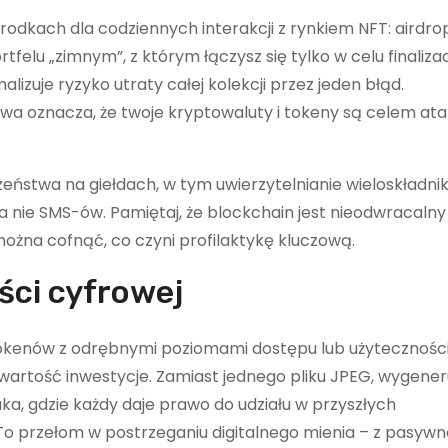
rodkach dla codziennych interakcji z rynkiem NFT: airdro
elu „zimnym”, z którym łączysz się tylko w celu finalizac
lizuje ryzyko utraty całej kolekcji przez jeden błąd.
ywa oznacza, że twoje kryptowaluty i tokeny są celem at
eństwa na giełdach, w tym uwierzytelnianie wieloskładn
 a nie SMS-ów. Pamiętaj, że blockchain jest nieodwracalny
 można cofnąć, co czyni profilaktykę kluczową.
ści cyfrowej
 tokenów z odrębnymi poziomami dostępu lub użyteczności
artość inwestycje. Zamiast jednego pliku JPEG, wygener
uka, gdzie każdy daje prawo do udziału w przyszłych
To przełom w postrzeganiu digitalnego mienia – z pasyw