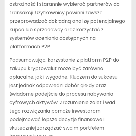
ostrożność i starannie wybierać partnerów do
transakcji. Użytkownicy powinni zawsze
przeprowadzać dokładną analizę potencjalnego
kupca lub sprzedawcy oraz korzystać z
systemów oceniania dostępnych na
platformach P2P.
Podsumowując, korzystanie z platform P2P do
zakupu kryptowalut może być zarówno
opłacalne, jak i wygodne. Kluczem do sukcesu
jest jednak odpowiedni dobór giełdy oraz
świadome podejście do procesu nabywania
cyfrowych aktywów. Zrozumienie zalet i wad
tego rozwiązania pomoże inwestorom
podejmować lepsze decyzje finansowe i
skuteczniej zarządzać swoim portfelem