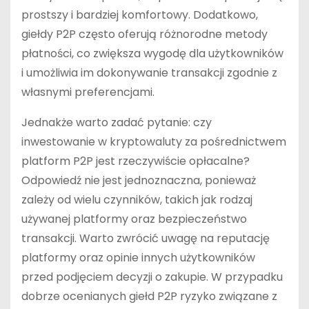
prostszy i bardziej komfortowy. Dodatkowo,
giełdy P2P często oferują różnorodne metody
płatności, co zwiększa wygodę dla użytkowników
i umożliwia im dokonywanie transakcji zgodnie z
własnymi preferencjami.
Jednakże warto zadać pytanie: czy
inwestowanie w kryptowaluty za pośrednictwem
platform P2P jest rzeczywiście opłacalne?
Odpowiedź nie jest jednoznaczna, ponieważ
zależy od wielu czynników, takich jak rodzaj
używanej platformy oraz bezpieczeństwo
transakcji. Warto zwrócić uwagę na reputację
platformy oraz opinie innych użytkowników
przed podjęciem decyzji o zakupie. W przypadku
dobrze ocenianych giełd P2P ryzyko związane z