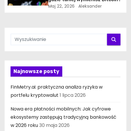
Maj 22, 2026
Aleksander
Najnowsze posty
FinMetry.ai: praktyczna analiza ryzyka w
portfelu kryptowalut
1 lipca 2026
Nowa era płatności mobilnych: Jak cyfrowe
ekosystemy zastępują tradycyjną bankowość
w 2026 roku
30 maja 2026