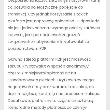
bezpośrednio łączyć się z innymi użytkownikami,
co pozwala na elastyczne podejście do
transakcji. Czy jednak korzystanie z takich
platform jest naprawdę opłacalne? Odpowiedź
nie jest jednoznaczna i wymaga analizy zarówno
korzyści, jak i potencjalnych zagrożeń
związanych z nabywaniem kryptowalut za
pośrednictwem P2P.
Główną zaletą platform P2P jest możliwość
zakupu kryptowalut w sposób anonimowy i
często z mniejszymi opłatami niż na
standardowych giełdach. Użytkownicy mogą
negocjować ceny oraz warunki transakcji, co
daje im większą kontrolę nad procesem zakupu.
Dodatkowo, platformy te często umożliwiają
różnorodne metody płatności, co czyni je