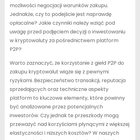
możliwości negocjacji warunków zakupu.
Jednakże, czy to podejście jest naprawdę
opłacalne? Jakie czynniki należy wziąć pod
uwagę przed podjęciem decyzji o inwestowaniu
w kryptowaluty za pośrednictwem platform
P2P?
Warto zaznaczyć, że korzystanie z giełd P2P do
zakupu kryptowalut wiąże się z pewnymi
ryzykami. Bezpieczeństwo transakcji, reputacja
sprzedających oraz techniczne aspekty
platform to kluczowe elementy, które powinny
być analizowane przez potencjalnych
inwestorów. Czy jednak te przeszkody mogą
przeważyć nad korzyściami płynącymi z większej
elastyczności i niższych kosztów? W naszych