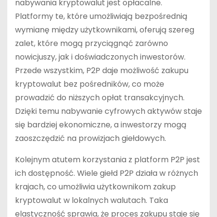
nabywania kryptowalut jest opłacalne.
Platformy te, które umożliwiają bezpośrednią
wymianę między użytkownikami, oferują szereg
zalet, które mogą przyciągnąć zarówno
nowicjuszy, jak i doświadczonych inwestorów.
Przede wszystkim, P2P daje możliwość zakupu
kryptowalut bez pośredników, co może
prowadzić do niższych opłat transakcyjnych.
Dzięki temu nabywanie cyfrowych aktywów staje
się bardziej ekonomiczne, a inwestorzy mogą
zaoszczędzić na prowizjach giełdowych.
Kolejnym atutem korzystania z platform P2P jest
ich dostępność. Wiele giełd P2P działa w różnych
krajach, co umożliwia użytkownikom zakup
kryptowalut w lokalnych walutach. Taka
elastyczność sprawia, że proces zakupu staje się