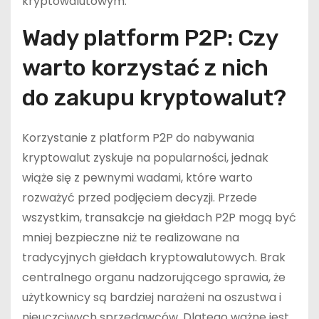
kryptowalutowym.
Wady platform P2P: Czy
warto korzystać z nich
do zakupu kryptowalut?
Korzystanie z platform P2P do nabywania
kryptowalut zyskuje na popularności, jednak
wiąże się z pewnymi wadami, które warto
rozważyć przed podjęciem decyzji. Przede
wszystkim, transakcje na giełdach P2P mogą być
mniej bezpieczne niż te realizowane na
tradycyjnych giełdach kryptowalutowych. Brak
centralnego organu nadzorującego sprawia, że
użytkownicy są bardziej narażeni na oszustwa i
nieuczciwych sprzedawców. Dlatego ważne jest,