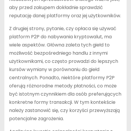
aby przed zakupem dokładnie sprawdzić
reputację danej platformy oraz jej użytkowników.
Z drugiej strony, pytanie, czy opłaca się używać
platform P2P do nabywania kryptowalut, ma
wiele aspektów. Główna zaleta tych giełd to
możliwość bezpośredniego handlu z innymi
użytkownikami, co często prowadzi do lepszych
kursów wymiany w porównaniu do giełd
centralnych. Ponadto, niektóre platformy P2P
oferują różnorodne metody płatności, co może
być istotnym czynnikiem dla osób preferujących
konkretne formy transakcji. W tym kontekście
należy zastanowić się, czy korzyści przewyższają
potencjalne zagrożenia.